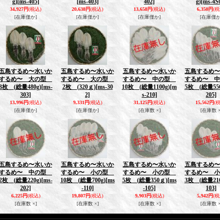
g)
[ms-405]
[ms-403]
402]
g)
[ms-4S
34,927円
(税込)
20,638円
(税込)
13,658円
(税込)
6,350円
(税
[在庫僅か]
[在庫僅か]
[在庫僅か]
[在庫僅か
五島するめ〜水いか
五島するめ〜水いか
五島するめ〜水いか
五島するめ〜
するめ〜 大の型
するめ〜 大の型
するめ〜 中の型
するめ〜 
3枚 (総量480g)
[ms-
2枚 (320ｇ)
[ms-30
10枚 (総量1100g)
[m
5枚 (総量550
303]
2]
s-210]
205]
13,996円
(税込)
9,331円
(税込)
31,125円
(税込)
15,562円
(
[在庫僅か]
[在庫僅か]
[在庫数 ×]
[在庫数 ×
五島するめ〜水いか
五島するめ〜水いか
五島するめ〜水いか
五島するめ〜
するめ〜 中の型
するめ〜 小の型
するめ〜 小の型
するめ〜 
2枚 (総量220g)
[ms-
10枚 (総量700g)
[ms
5枚 (総量350ｇ)
[ms
3枚 (総量210
202]
-110]
-105]
103]
6,225円
(税込)
19,807円
(税込)
9,903円
(税込)
5,942円
(税
[在庫数 ×]
[在庫数 ×]
[在庫数 ×]
[在庫数 ×