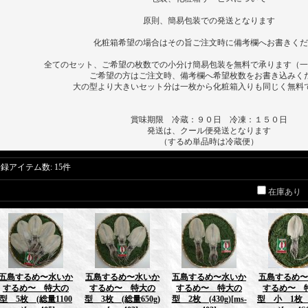
原則、簡易包装での発送となります
化粧箱希望の場合はその旨ご注文時に備考欄へお書きくだ
全てのセット、ご希望の枚数での小分け簡易包装を無料で承ります（一
ご希望の方はご注文時、備考欄へ希望枚数をお書き込みく
大の型より大きいセット分は一枚から化粧箱入りも同じく無料
賞味期限 冷蔵：９０日 冷凍：１５０日
発送は、クール便発送となります
（するめ単品時は冷蔵便）
登録アイテム数
:
15件
在庫あり
五島するめ〜水いか
五島するめ〜水いか
五島するめ〜水いか
五島するめ〜
するめ〜 特大の
するめ〜 特大の
するめ〜 特大の
するめ〜 
型 5枚 (総量1100
型 3枚 (総量650g)
型 2枚 (430g)
[ms-
型 小 1枚 