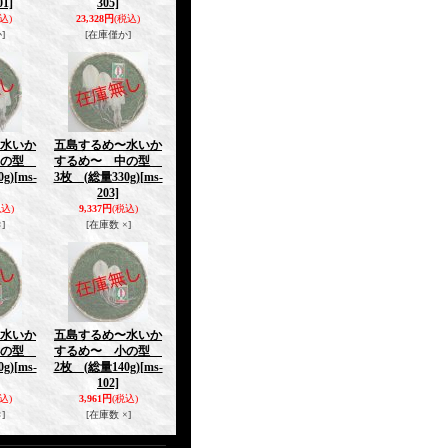
01]
305]
込)
23,328円
(税込)
]
[在庫僅か]
水いか
五島するめ〜水いか
中の型
するめ〜 中の型
g)
[ms-
3枚 (総量330g)
[ms-
203]
税込)
9,337円
(税込)
]
[在庫数 ×]
水いか
五島するめ〜水いか
小の型
するめ〜 小の型
g)
[ms-
2枚 (総量140g)
[ms-
102]
込)
3,961円
(税込)
]
[在庫数 ×]