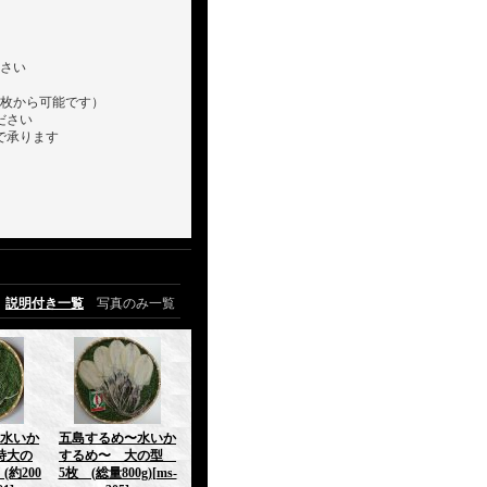
さい
枚から可能です）
ださい
で承ります
説明付き一覧
写真のみ一覧
水いか
五島するめ〜水いか
特大の
するめ〜 大の型
(約200
5枚 (総量800g)
[ms-