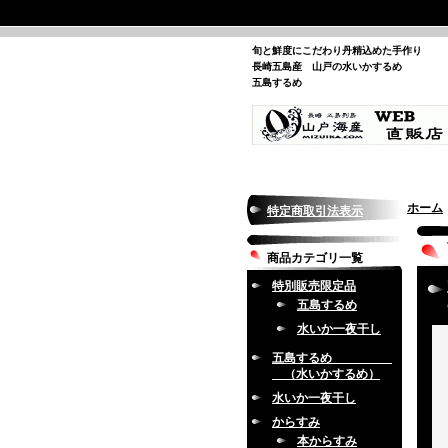
旬と鮮度にこだわり丹精込めた手作り
長崎五島産 山戸の水いかするめ
五島するめ
ホーム
特定商取引法表示
商品カテゴリ一覧
特別販売限定品
五島するめ
水いか一夜干し
五島するめ
（水いかするめ）
水いか一夜干し
からすみ
本からすみ