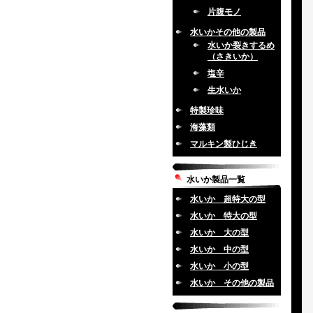
片腹モノ
水いかその他の製品
水いか裂きするめ
（さきいか）
塩辛
生水いか
特製珍味
海藻類
マルキン製ひじき
水いか製品一覧
水いか 超特大の型
水いか 特大の型
水いか 大の型
水いか 中の型
水いか 小の型
水いか その他の製品