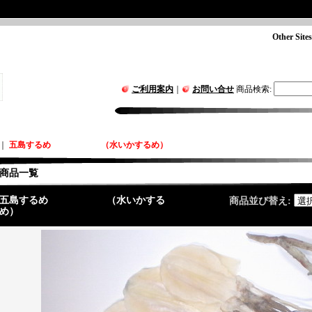
Other Sites
ご利用案内
｜
お問い合せ
商品検索
:
｜
五島するめ （水いかするめ）
商品一覧
五島するめ （水いかする
商品並び替え
:
め）