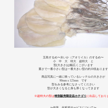
五島するめ〜水いか（アオリイカ）のするめ〜
小 中 大 特大 超特大 と
型(大きさ)は幅広くございます
重さで一番小さい型は一番大きい型の約10倍あります
商品写真に一緒に映っているレッテルの大きさが
90mm x 125mm です
型をみる参考になさってください
型が大きくなると身も厚くなってきます
※超特大の型は
特別販売限定品カテゴリ
に出品しており
〜包装、化粧箱サービスについて〜