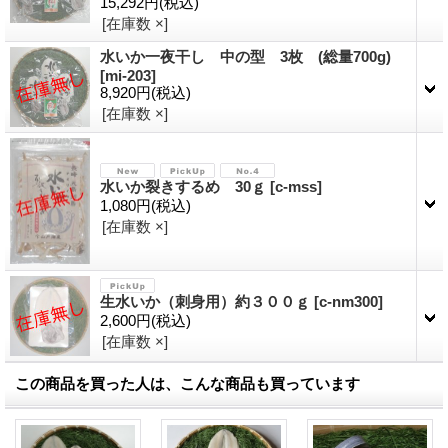
15,292円
(税込)
[在庫数 ×]
水いか一夜干し 中の型 3枚 (総量700g)
[
mi-203
]
8,920円
(税込)
[在庫数 ×]
水いか裂きするめ 30ｇ
[
c-mss
]
1,080円
(税込)
[在庫数 ×]
生水いか（刺身用）約３００ｇ
[
c-nm300
]
2,600円
(税込)
[在庫数 ×]
この商品を買った人は、こんな商品も買っています