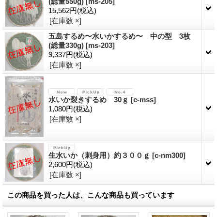
(総量550g)
[
ms-205
]
15,562円
(税込)
[在庫数 ×]
五島するめ〜水いかするめ〜 中の型 3枚
(総量330g)
[
ms-203
]
9,337円
(税込)
[在庫数 ×]
水いか裂きするめ 30ｇ
[
c-mss
]
1,080円
(税込)
[在庫数 ×]
生水いか（刺身用）約３００ｇ
[
c-nm300
]
2,600円
(税込)
[在庫数 ×]
この商品を買った人は、こんな商品も買っています