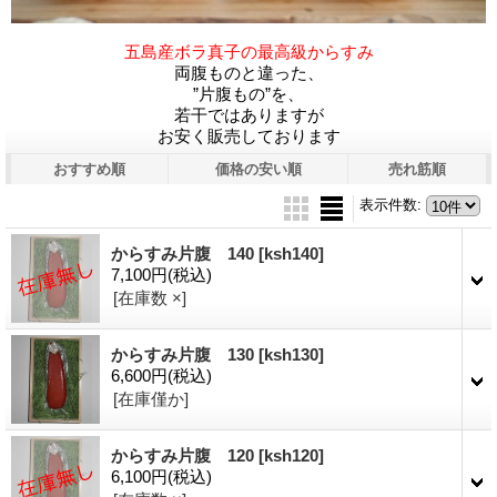
五島産ボラ真子の最高級からすみ
両腹ものと違った、
”片腹もの”を、
若干ではありますが
お安く販売しております
おすすめ順
価格の安い順
売れ筋順
表示件数
:
からすみ片腹 140
[ksh140]
7,100円
(税込)
[在庫数 ×]
からすみ片腹 130
[ksh130]
6,600円
(税込)
[在庫僅か]
からすみ片腹 120
[ksh120]
6,100円
(税込)