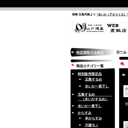
長崎 五島列島より
”水いか（アオリイカ）
ホーム
特定商取引法表示
商品カテゴリ一覧
特別販売限定品
五島するめ
水いか一夜干し
五島するめ
（水いかするめ）
水いか一夜干し
からすみ
本からすみ
片腹モノ