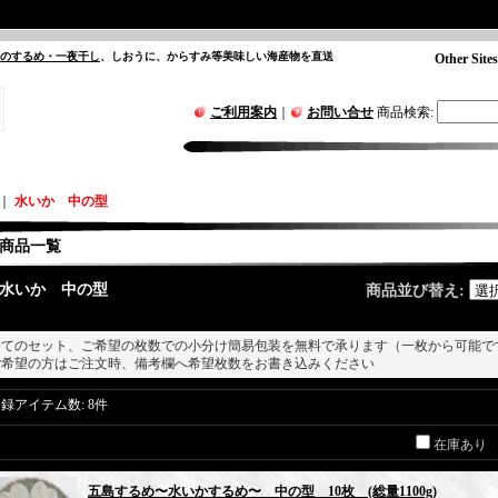
”のするめ・一夜干し
、しおうに、からすみ等美味しい海産物を直送
Other Sites
ご利用案内
｜
お問い合せ
商品検索
:
｜
水いか 中の型
商品一覧
水いか 中の型
商品並び替え
:
全てのセット、ご希望の枚数での小分け簡易包装を無料で承ります（一枚から可能で
ご希望の方はご注文時、備考欄へ希望枚数をお書き込みください
登録アイテム数
:
8件
在庫あり
五島するめ〜水いかするめ〜 中の型 10枚 (総量1100g)