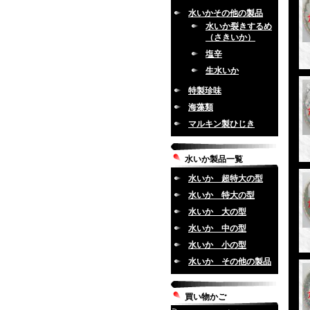
水いかその他の製品
水いか裂きするめ
（さきいか）
塩辛
生水いか
特製珍味
海藻類
マルキン製ひじき
水いか製品一覧
水いか 超特大の型
水いか 特大の型
水いか 大の型
水いか 中の型
水いか 小の型
水いか その他の製品
買い物かご