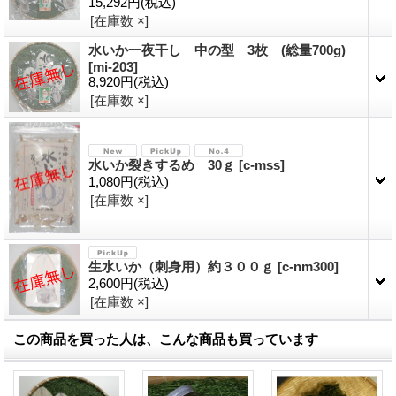
15,292円
(税込)
[在庫数 ×]
水いか一夜干し 中の型 3枚 (総量700g)
[
mi-203
]
8,920円
(税込)
[在庫数 ×]
水いか裂きするめ 30ｇ
[
c-mss
]
1,080円
(税込)
[在庫数 ×]
生水いか（刺身用）約３００ｇ
[
c-nm300
]
2,600円
(税込)
[在庫数 ×]
この商品を買った人は、こんな商品も買っています