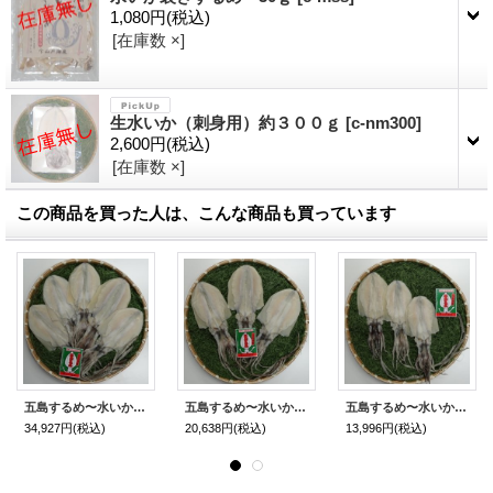
1,080円
(税込)
[在庫数 ×]
生水いか（刺身用）約３００ｇ
[
c-nm300
]
2,600円
(税込)
[在庫数 ×]
この商品を買った人は、こんな商品も買っています
五島するめ〜水いかするめ〜 特大の型 5枚 (総量1100g)
五島するめ〜水いかするめ〜 特大の型 3枚 (総量650g)
五島するめ〜水いかするめ〜 大の型 3枚 (総量480g)
34,927円
(税込)
20,638円
(税込)
13,996円
(税込)