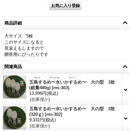
商品詳細
大サイズ 5枚
このサイズになると
見栄えもしますので
贈答用にぴったりです
関連商品
五島するめ〜水いかするめ〜 大の型 3枚
(総量480g)
[
ms-303
]
13,996円
(税込)
[在庫僅か]
五島するめ〜水いかするめ〜 大の型 2枚
(320ｇ)
[
ms-302
]
9,331円
(税込)
[在庫僅か]