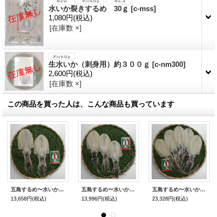
水いか裂きするめ 30ｇ
[
c-mss
]
1,080円
(税込)
[在庫数 ×]
生水いか（刺身用）約３００ｇ
[
c-nm300
]
2,600円
(税込)
[在庫数 ×]
この商品を買った人は、こんな商品も買っています
五島するめ〜水いかするめ〜 特大の型 2枚 (430g)
五島するめ〜水いかするめ〜 大の型 3枚 (総量480g)
五島するめ〜水いかするめ〜 大の型 5枚 (総量800g)
13,658円
(税込)
13,996円
(税込)
23,328円
(税込)