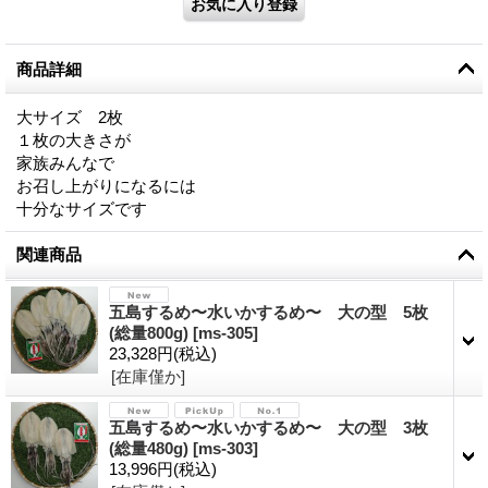
商品詳細
大サイズ 2枚
１枚の大きさが
家族みんなで
お召し上がりになるには
十分なサイズです
関連商品
五島するめ〜水いかするめ〜 大の型 5枚
(総量800g)
[
ms-305
]
23,328円
(税込)
[在庫僅か]
五島するめ〜水いかするめ〜 大の型 3枚
(総量480g)
[
ms-303
]
13,996円
(税込)