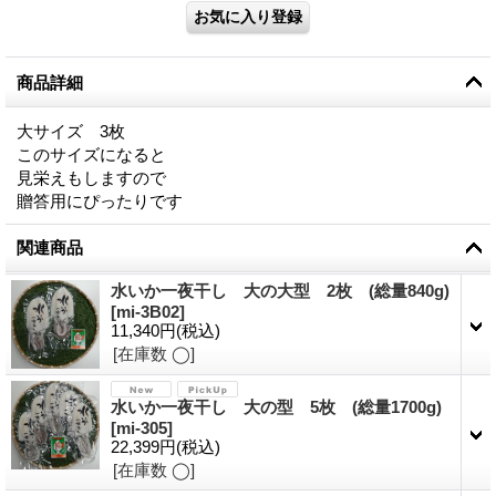
商品詳細
大サイズ 3枚
このサイズになると
見栄えもしますので
贈答用にぴったりです
関連商品
水いか一夜干し 大の大型 2枚 (総量840g)
[
mi-3B02
]
11,340円
(税込)
[在庫数 ◯]
水いか一夜干し 大の型 5枚 (総量1700g)
[
mi-305
]
22,399円
(税込)
[在庫数 ◯]