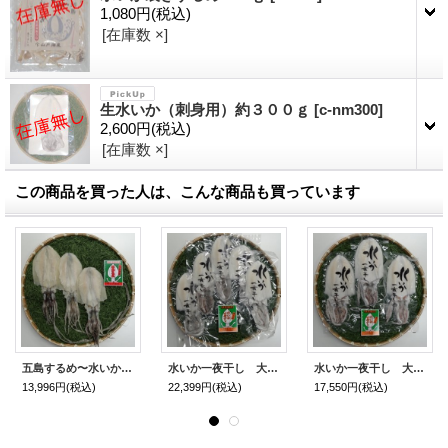
1,080円
(税込)
[在庫数 ×]
生水いか（刺身用）約３００ｇ
[
c-nm300
]
2,600円
(税込)
[在庫数 ×]
この商品を買った人は、こんな商品も買っています
五島するめ〜水いかするめ〜 大の型 3枚 (総量480g)
水いか一夜干し 大の型 5枚 (総量1700g)
水いか一夜干し 大の大型 3枚 (総量1300g)
13,996円
(税込)
22,399円
(税込)
17,550円
(税込)