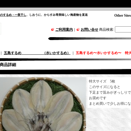
”のするめ・一夜干し
、しおうに、からすみ等美味しい海産物を直送
Other Sites
ご利用案内
｜
お問い合せ
商品検索
:
｜
五島するめ （水いかするめ）
｜
五島するめ〜水いかするめ〜 特大の型
商品詳細
特大サイズ 5枚
このサイズになると
下足まで旨みがぎっしりで
お奨めです
まとめ買いで少しお得にな