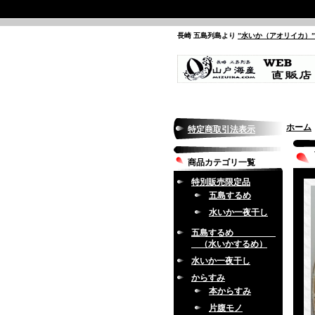
長崎 五島列島より
”水いか（アオリイカ）
ホーム
特定商取引法表示
商品カテゴリ一覧
特別販売限定品
五島するめ
水いか一夜干し
五島するめ
（水いかするめ）
水いか一夜干し
からすみ
本からすみ
片腹モノ