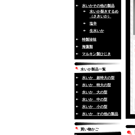
水いかその他の製品
水いか裂きするめ
（さきいか）
塩辛
生水いか
特製珍味
海藻類
マルキン製ひじき
水いか製品一覧
水いか 超特大の型
水いか 特大の型
水いか 大の型
水いか 中の型
水いか 小の型
水いか その他の製品
買い物かご