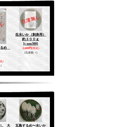
生水いか（刺身用）
約３００ｇ
[c-nm300]
するめ
2,600円
(税込)
[在庫数 ×]
]
込)
]
し 大
五島するめ〜水いか