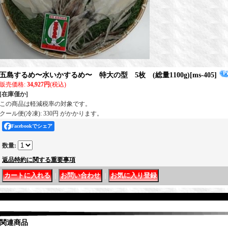
五島するめ〜水いかするめ〜 特大の型 5枚 (総量1100g)
[
ms-405
]
販売価格
:
34,927円
(税込)
[在庫僅か]
この商品は軽減税率の対象です。
クール便(冷凍): 330円 がかかります。
Facebookでシェア
数量
:
返品特約に関する重要事項
｜
｜
関連商品