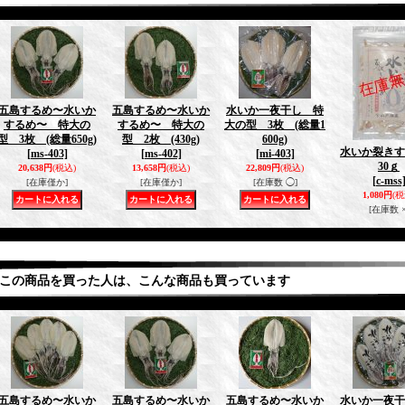
五島するめ〜水いか
五島するめ〜水いか
水いか一夜干し 特
するめ〜 特大の
するめ〜 特大の
大の型 3枚 (総量1
型 3枚 (総量650g)
型 2枚 (430g)
600g)
水いか裂き
[ms-403]
[ms-402]
[mi-403]
30ｇ
20,638円
(税込)
13,658円
(税込)
22,809円
(税込)
[c-mss
[在庫僅か]
[在庫僅か]
[在庫数 ◯]
1,080円
(税
[在庫数 ×
この商品を買った人は、こんな商品も買っています
五島するめ〜水いか
五島するめ〜水いか
五島するめ〜水いか
水いか一夜干