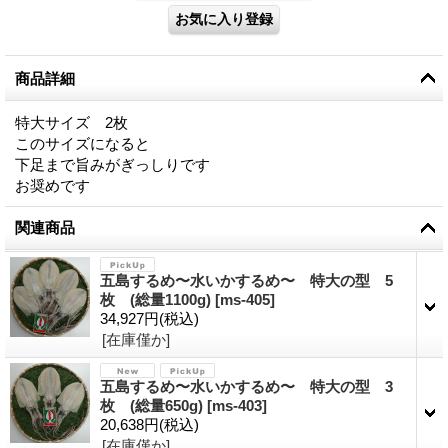
商品詳細
特大サイズ 2枚
このサイズになると
下足まで旨みがぎっしりです
お奨めです
関連商品
五島するめ〜水いかするめ〜 特大の型 5
枚 (総量1100g)
[
ms-405
]
34,927円
(税込)
[在庫僅か]
五島するめ〜水いかするめ〜 特大の型 3
枚 (総量650g)
[
ms-403
]
20,638円
(税込)
[在庫僅か]