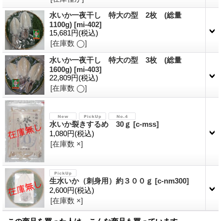
水いか一夜干し 特大の型 2枚 (総量
1100g)
[
mi-402
]
15,681円
(税込)
[在庫数 ◯]
水いか一夜干し 特大の型 3枚 (総量
1600g)
[
mi-403
]
22,809円
(税込)
[在庫数 ◯]
水いか裂きするめ 30ｇ
[
c-mss
]
1,080円
(税込)
[在庫数 ×]
生水いか（刺身用）約３００ｇ
[
c-nm300
]
2,600円
(税込)
[在庫数 ×]