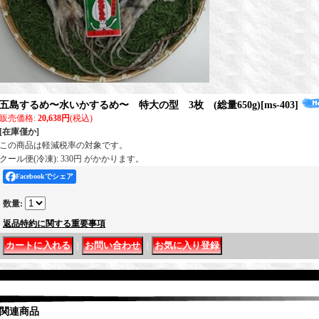
五島するめ〜水いかするめ〜 特大の型 3枚 (総量650g)
[
ms-403
]
販売価格
:
20,638円
(税込)
[在庫僅か]
この商品は軽減税率の対象です。
クール便(冷凍): 330円 がかかります。
Facebookでシェア
数量
:
返品特約に関する重要事項
｜
｜
関連商品