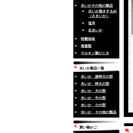
水いかその他の製品
水いか裂きするめ
（さきいか）
塩辛
生水いか
特製珍味
海藻類
マルキン製ひじき
水いか製品一覧
水いか 超特大の型
水いか 特大の型
水いか 大の型
水いか 中の型
水いか 小の型
水いか その他の製品
買い物かご