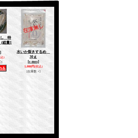
し 特
(総量1
水いか裂きするめ
]
30ｇ
税込)
[c-mss]
]
1,080円
(税込)
[在庫数 ×]