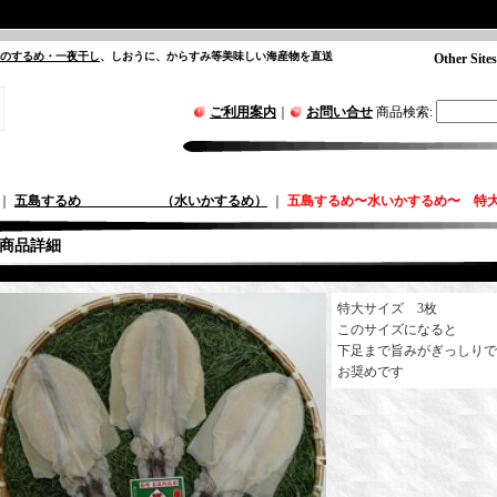
”のするめ・一夜干し
、しおうに、からすみ等美味しい海産物を直送
Other Sites
ご利用案内
｜
お問い合せ
商品検索
:
｜
五島するめ （水いかするめ）
｜
五島するめ〜水いかするめ〜 特大の型
商品詳細
特大サイズ 3枚
このサイズになると
下足まで旨みがぎっしりで
お奨めです