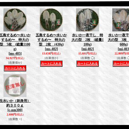
五島するめ〜水いか
五島するめ〜水いか
水いか一夜干し 特
水いか一夜干
するめ〜 特大の
するめ〜 特大の
大の型 2枚 (総量1
大の型 3枚 
型 5枚 (総量1100
型 2枚 (430g)
100g)
600g)
g)
[ms-402]
[mi-402]
[mi-403
[ms-405]
13,658円
(税込)
15,681円
(税込)
22,809円
(
34,927円
(税込)
[在庫僅か]
[在庫数 ◯]
[在庫数 ◯
[在庫僅か]
生水いか（刺身用）
約３００ｇ
[c-nm300]
2,600円
(税込)
[在庫数 ×]