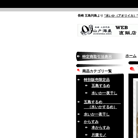
長崎 五島列島より
”水いか（アオリイカ）
ホーム
特定商取引法表示
商品カテゴリ一覧
特別販売限定品
五島するめ
水いか一夜干し
五島するめ
（水いかするめ）
水いか一夜干し
からすみ
本からすみ
片腹モノ