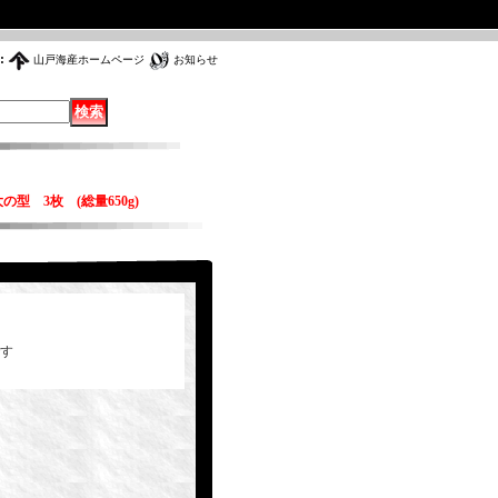
:
山戸海産ホームページ
お知らせ
 3枚 (総量650g)
す