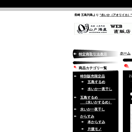
長崎 五島列島より
”水いか（アオリイカ）
ホーム
特定商取引法表示
商品カテゴリ一覧
お
特別販売限定品
五島するめ
水いか一夜干し
五島するめ
（水いかするめ）
水いか一夜干し
からすみ
本からすみ
片腹モノ