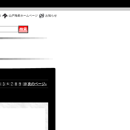
:
山戸海産ホームページ
お知らせ
4
|
5
|
6
|
7
|
8
|
9
|
10
次のページ
»