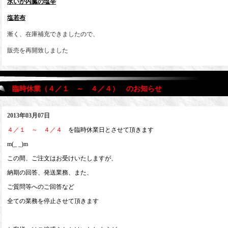
水いか内臓の塩辛
塩若布
漸く、在庫補充できましたので、
販売を再開致しました
臨時休業（４／１ ～ ４／４） のお知らせ
2013年03月07日
４／１ ～ ４／４
を臨時休業日とさせて頂きます
m(_ _)m
この間、ご注文はお受けいたしますが、
納期の回答、発送業務、また、
ご質問等へのご回答など
全ての業務を停止させて頂きます