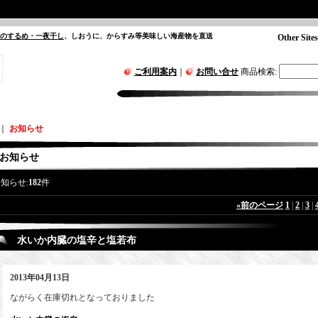
”のするめ・一夜干し
、しおうに、からすみ等美味しい海産物を直送
Other Sites
ご利用案内
｜
お問い合せ
商品検索
:
｜
お知らせ
お知らせ
知らせ:
182
件
«
前のページ
1
|
2
|
3
|
水いか内臓の塩辛と塩若布
2013年04月13日
ながらく在庫切れとなっておりました