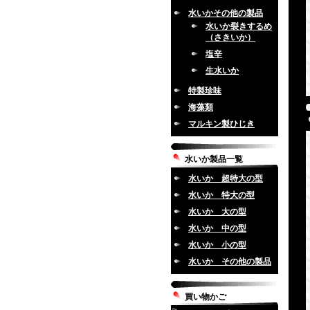
水いかその他の製品
水いか裂きするめ
（さきいか）
塩辛
生水いか
特製珍味
海藻類
マルキン製ひじき
水いか製品一覧
水いか 超特大の型
水いか 特大の型
水いか 大の型
水いか 中の型
水いか 小の型
水いか その他の製品
買い物かご