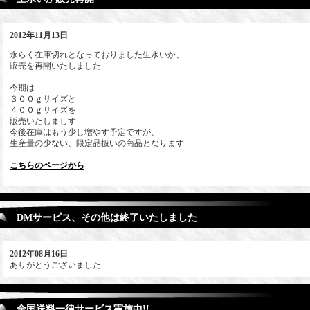
2012年11月13日
永らく在庫切れとなっておりました生水いか、
販売を再開いたしました
今期は
３００ｇサイズと
４００ｇサイズを
販売いたしましす
今後在庫はもう少し増やす予定ですが、
生産量の少ない、限定品扱いの商品となります
こちらのページから
DMサービス、その他は終了いたしました
2012年08月16日
ありがとうございました
全国送料一律サービス実施中!!