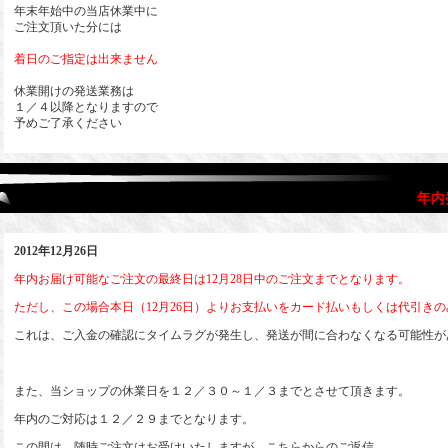
年末年始中の当店休業中に
ご注文頂いた分には
着日のご指定は出来ません
休業開けの発送業務は
１／４以降となりますので
予めご了承ください
年内発送
2012年12月26日
年内お届け可能なご注文の最終日は12月28日中のご注文までとなります。
ただし、この場合本日（12月26日）よりお支払いをカード払いもしくは代引き
これは、ご入金の確認にタイムラグが発生し、発送が間に合わなくなる可能性が
また、当ショップの休業日を１２／３０～１／３までとさせて頂きます。
年内のご対応は１２／２９までとなります。
この間は、随時ご注文はお受けいたしますが、こちらからのご返信、