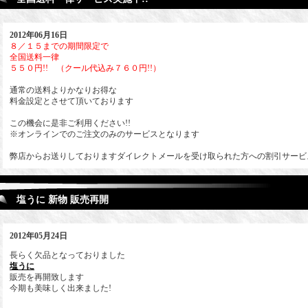
2012年06月16日
８／１５までの期間限定で
全国送料一律
５５０円!! （クール代込み７６０円!!）
通常の送料よりかなりお得な
料金設定とさせて頂いております
この機会に是非ご利用ください!!
※オンラインでのご注文のみのサービスとなります
弊店からお送りしておりますダイレクトメールを受け取られた方への割引サービ
塩うに 新物 販売再開
2012年05月24日
長らく欠品となっておりました
塩うに
販売を再開致します
今期も美味しく出来ました!