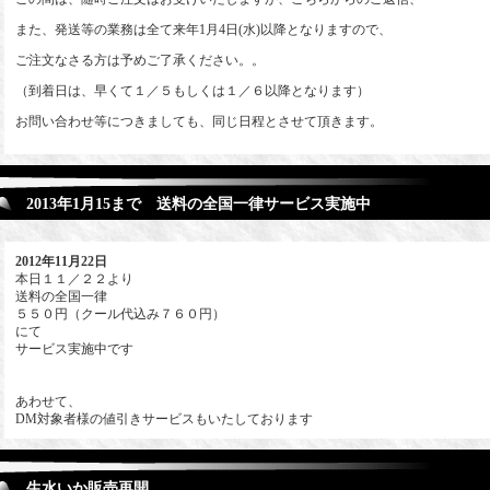
また、発送等の業務は全て来年1月4日(水)以降となりますので、
ご注文なさる方は予めご了承ください。。
（到着日は、早くて１／５もしくは１／６以降となります）
お問い合わせ等につきましても、同じ日程とさせて頂きます。
2013年1月15まで 送料の全国一律サービス実施中
2012年11月22日
本日１１／２２より
送料の全国一律
５５０円（クール代込み７６０円）
にて
サービス実施中です
あわせて、
DM対象者様の値引きサービスもいたしております
生水いか販売再開