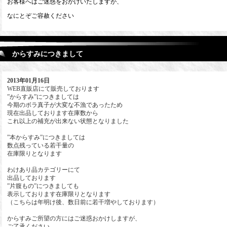
お客様へはご迷惑をおかけいたしますが、
なにとぞご容赦ください
からすみにつきまして
2013年01月16日
WEB直販店にて販売しております
”からすみ”につきましては
今期のボラ真子が大変な不漁であったため
現在出品しております在庫数から
これ以上の補充が出来ない状態となりました
”本からすみ”につきましては
数点残っている若干量の
在庫限りとなります
わけあり品カテゴリーにて
出品しております
”片腹もの”につきましても
表示しております在庫限りとなります
（こちらは年明け後、数日前に若干増やしております）
からすみご所望の方にはご迷惑おかけしますが、
ご了承ください