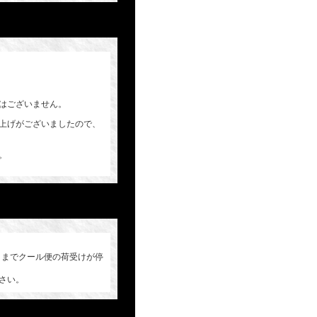
はございません。
上げがございましたので、
。
９までクール便の荷受けが停
さい。