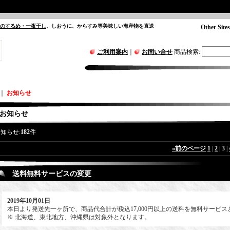
”のするめ・一夜干し
、しおうに、からすみ等美味しい海産物を直送
Other Sites
ご利用案内
｜
お問い合せ
商品検索
:
｜
お知らせ
お知らせ
知らせ:
182
件
«
前のページ
1
|
2
|
3
|
送料無料サービスの変更
2019年10月01日
本日より発送先一ヶ所で、商品代合計が税込17,000円以上の送料を無料サービ
※ 北海道、東北地方、沖縄県は対象外となります。