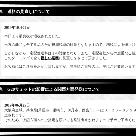
送料の見直しについて
2019年10月01日
本日より消費税が増税されました。
当方の商品は全て食品のため軽減税率の対象となりますので、増税による値上げ
しかしながら、宅配便送料はその対象となり、また、宅配会社からの度重なる値
このタイミングで全て
新しい送料
に見直しをさせて頂きました。
お客様にはご迷惑をおかけ致しますが、諸事情ご賢察の上、平にご容赦願います
G20サミットの影響による関西方面発送について
2019年06月25日
大阪府全域、兵庫県(芦屋市、尼崎市、伊丹市、西宮市）へは６／２６～６／２
止されます。
そのため、上記方面へのご指定を頂いても発送出来かねますので予めご了承くだ