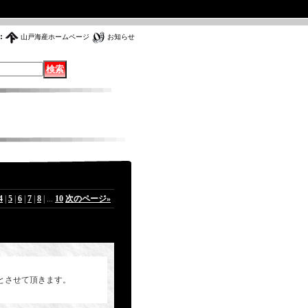
:
山戸海産ホームページ
お知らせ
4
|
5
|
6
|
7
|
8
|
...
10
次のページ
»
スとさせて頂きます。