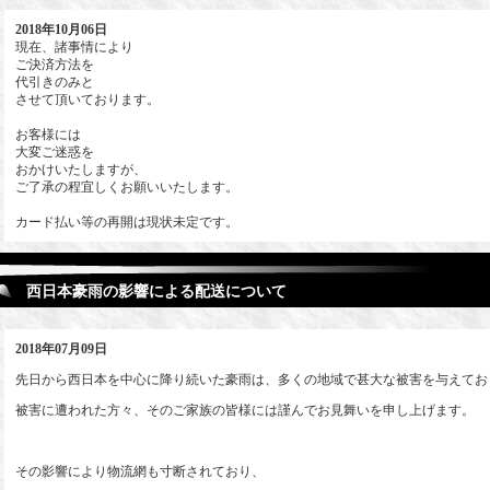
2018年10月06日
現在、諸事情により
ご決済方法を
代引きのみと
させて頂いております。
お客様には
大変ご迷惑を
おかけいたしますが、
ご了承の程宜しくお願いいたします。
カード払い等の再開は現状未定です。
西日本豪雨の影響による配送について
2018年07月09日
先日から西日本を中心に降り続いた豪雨は、多くの地域で甚大な被害を与えてお
被害に遭われた方々、そのご家族の皆様には謹んでお見舞いを申し上げます。
その影響により物流網も寸断されており、