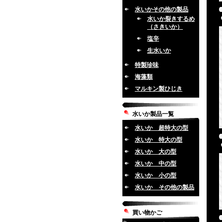
水いかその他の製品
水いか裂きするめ
（さきいか）
塩辛
生水いか
特製珍味
海藻類
マルキン製ひじき
水いか製品一覧
水いか 超特大の型
水いか 特大の型
水いか 大の型
水いか 中の型
水いか 小の型
水いか その他の製品
買い物かご