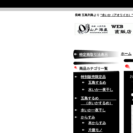
長崎 五島列島より
”水いか（アオリイカ）
ホーム
特定商取引法表示
商品カテゴリ一覧
お
特別販売限定品
五島するめ
水いか一夜干し
五島するめ
（水いかするめ）
水いか一夜干し
からすみ
本からすみ
片腹モノ