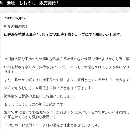
新物 しおうに 販売開始！
2019年06月05日
初夏の旬の味！
山戸海産特製 五島産”しおうに”の販売を当ショップにても開始いたします。
今期は大変な不漁のため満足な製品在庫が造れない状況で例年よりかなり遅い販
いつも新物を楽しみにお待ち頂いている方々へもご迷惑をかけてしまう事になり
ります。
また、昨年から続くうに漁不良の影響により、原料となるムラサキウニが大きく
当方でもやむなく、今期分より値上げとさせて頂きます。
諸事情をご賢察の上宜しくお願いいたします。
もうしばらく新うにの加工は続きます。
通常ですと通年で販売出来るよう製品加工を心がけているのですが、今年に関し
在庫を持てるかも微妙な状況です。
そのため、お徳用１２０ｇ瓶の販売は休止とさせて頂きます。