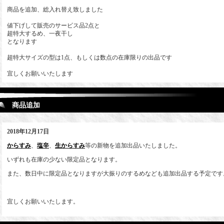
商品を追加、総入れ替え致しました
値下げして販売のサービス品2点と
超特大するめ、一夜干し
となります
超特大サイズの型は1点、もしくは数点の在庫限りの出品です
宜しくお願いいたします
商品追加
2018年12月17日
からすみ
、
塩辛
、
生からすみ
等の新物を追加出品いたしました。
いずれも在庫の少ない限定品となります。
また、数日中に限定品となりますが大振りのするめなども追加出品する予定です
宜しくお願いいたします。