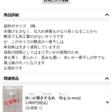
商品詳細
超特大サイズ 2枚
水揚げも少なく、仕入れ単価もかなり高くなることから
弊店でも加工量の少ないサイズです
が、このサイズの弊店の一夜干しは
体自体は大きく成長していますが、
成長の段階としてはまだ子いかの状態のため
身も厚く、柔らかく、旨みも濃い、水いか一夜干しの中でも
最上級のモノになります
お奨めです
関連商品
水いか裂きするめ 30ｇ
[
c-mss
]
1,080円
(税込)
[在庫数 ×]