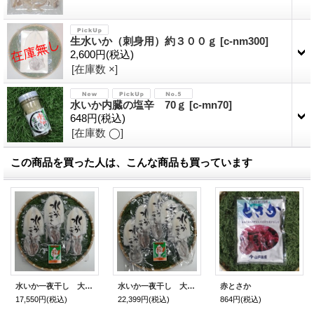
生水いか（刺身用）約３００ｇ
[
c-nm300
]
2,600円
(税込)
[在庫数 ×]
水いか内臓の塩辛 70ｇ
[
c-mn70
]
648円
(税込)
[在庫数 ◯]
この商品を買った人は、こんな商品も買っています
水いか一夜干し 大の大型 3枚 (総量1300g)
水いか一夜干し 大の型 5枚 (総量1700g)
赤とさか
17,550円
(税込)
22,399円
(税込)
864円
(税込)