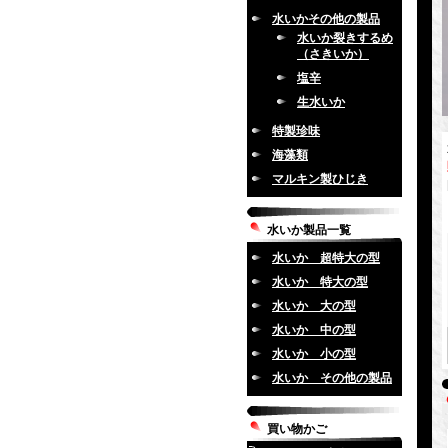
水いかその他の製品
水いか裂きするめ
（さきいか）
塩辛
生水いか
特製珍味
海藻類
マルキン製ひじき
水いか製品一覧
水いか 超特大の型
水いか 特大の型
水いか 大の型
水いか 中の型
水いか 小の型
水いか その他の製品
買い物かご