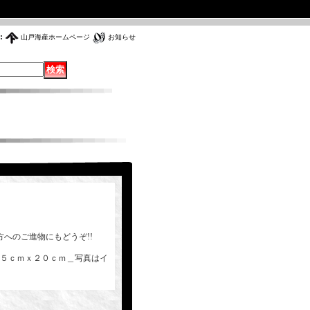
:
山戸海産ホームページ
お知らせ
へのご進物にもどうぞ!!
５ｃｍｘ２０ｃｍ＿写真はイ