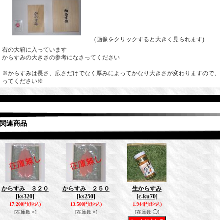
(画像をクリックすると大きく見られます)
右の大箱に入っています
からすみの大きさの参考になさってください
※からすみは長さ、広さだけでなく厚みによってかなり大きさが変わりますので、
ってください※
関連商品
からすみ ３２０
からすみ ２５０
生からすみ
[ks320]
[ks250]
[c-ku70]
17,200円
(税込)
13,500円
(税込)
1,944円
(税込)
[在庫数 ×]
[在庫数 ×]
[在庫数 ◯]