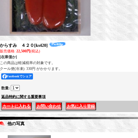
からすみ ４２０
[
ks420
]
販売価格
:
22,500円
(税込)
[在庫僅か]
この商品は軽減税率の対象です。
クール便(冷凍): 330円 がかかります。
Facebookでシェア
数量
:
返品特約に関する重要事項
｜
｜
他の写真