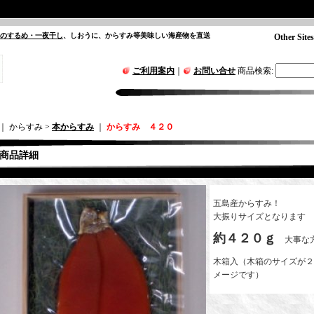
”のするめ・一夜干し
、しおうに、からすみ等美味しい海産物を直送
Other Sites
ご利用案内
｜
お問い合せ
商品検索
:
｜ からすみ >
本からすみ
｜
からすみ ４２０
商品詳細
五島産からすみ！
大振りサイズとなります
約４２０ｇ
大事な方
木箱入（木箱のサイズが２
メージです）