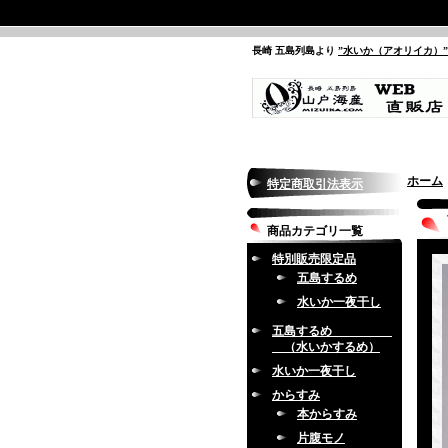
長崎 五島列島より
”水いか（アオリイカ）
ホーム
特定商取引法表示
商品カテゴリ一覧
特別販売限定品
五島するめ
水いか一夜干し
五島するめ
（水いかするめ）
水いか一夜干し
からすみ
本からすみ
片腹モノ