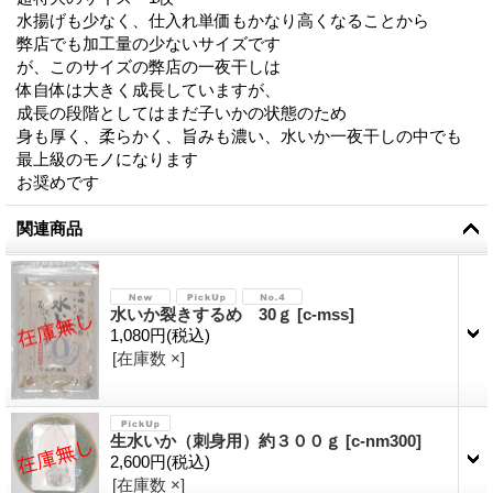
水揚げも少なく、仕入れ単価もかなり高くなることから
弊店でも加工量の少ないサイズです
が、このサイズの弊店の一夜干しは
体自体は大きく成長していますが、
成長の段階としてはまだ子いかの状態のため
身も厚く、柔らかく、旨みも濃い、水いか一夜干しの中でも
最上級のモノになります
お奨めです
関連商品
水いか裂きするめ 30ｇ
[
c-mss
]
1,080円
(税込)
[在庫数 ×]
生水いか（刺身用）約３００ｇ
[
c-nm300
]
2,600円
(税込)
[在庫数 ×]