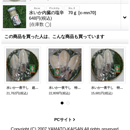
水いか内臓の塩辛 70ｇ
[
c-mn70
]
648円
(税込)
[在庫数 ◯]
この商品を買った人は、こんな商品も買っています
水いか一夜干し 超特大の型 2枚 (総量約1,300g)
水いか一夜干し 特大の型 3枚 (総量1600g)
水いか一夜干し 特大の型 2枚 (総量1100g)
21,762円
(税込)
22,809円
(税込)
15,681円
(税込)
PCサイト
Copyright (C) 2007 YAMATO-KAISAN All rights reserved.