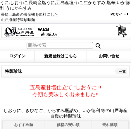
うに,しおうに,長崎産塩うに,五島産塩うに,生からすみ,塩辛,いか徳
利,うにからすみ
長崎五島産の海産物を原料にした
PCサイト
山戸海産特製珍味類
ログイン
新規登録はこちら
お問い合せ
特製珍味
一覧
五島産甘塩仕立て "しおうに"!!
今期も美味しく出来ました!!
しおうに、きびなご、からすみ瓶詰め、いか徳利 等の山戸海産
自慢の特製珍味
おすすめ順
価格の安い順
売れ筋順