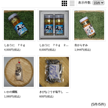
表示件数
:
しおうに ７０ｇ
しおうに ７０ｇ ２本セット
生からすみ
4,000円
(税込)
8,000円
(税込)
1,944円
(税込)
いかの燗瓶
きびなごうす塩干し 150g
1,080円
(税込)
600円
(税込)
(5件/5件)