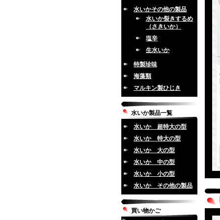
水いかその他の製品
水いか裂きするめ
（さきいか）
塩辛
生水いか
特製珍味
海藻類
マルキン製ひじき
水いか製品一覧
水いか 超特大の型
水いか 特大の型
水いか 大の型
水いか 中の型
水いか 小の型
水いか その他の製品
買い物かご