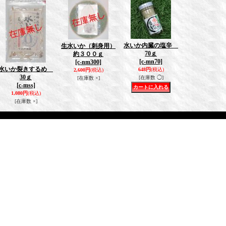
水いか内臓の塩辛
生水いか（刺身用）
70ｇ
約３００ｇ
[c-mn70]
[c-nm300]
水いか裂きするめ
648円
(税込)
2,600円
(税込)
30ｇ
[在庫数 ◯]
[在庫数 ×]
[c-mss]
1,080円
(税込)
[在庫数 ×]