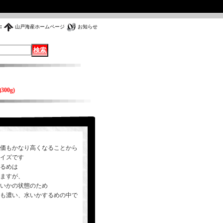
:
山戸海産ホームページ
お知らせ
0g)
価もかなり高くなることから
イズです
るめは
ますが、
いかの状態のため
も濃い、水いかするめの中で