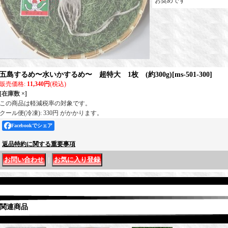
お奨めです
五島するめ〜水いかするめ〜 超特大 1枚 (約300g)
[
ms-501-300
]
販売価格
:
11,340円
(税込)
[在庫数 ×]
この商品は軽減税率の対象です。
クール便(冷凍): 330円 がかかります。
Facebookでシェア
返品特約に関する重要事項
｜
関連商品