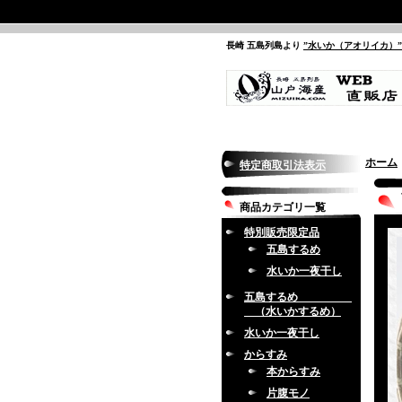
長崎 五島列島より
”水いか（アオリイカ）
ホーム
特定商取引法表示
商品カテゴリ一覧
特別販売限定品
五島するめ
水いか一夜干し
五島するめ
（水いかするめ）
水いか一夜干し
からすみ
本からすみ
片腹モノ